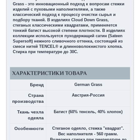
Grass - это инновационный подход к вопросам стежки
изделий с пуховыми наполнителями, а также
классический подход к процессу очистки сырья и
подбору тканей. В изделиях Cloud Down Grass,
стеганых классическими квадратами, применяется
тонкий батист высокой степени плотности. В изделиях
коллекции используется пуходержащий сатин (Sateen
Supersoft) нежного сливочного оттенка, состоящий из
смеси нитей TENCEL® и длинноволокнистого хлопка.
Стирка при температуре до 30С.
ХАРАКТЕРИСТИКИ ТОВАРА
Бренд
German Grass
Страна
Австрия-Россия
производства
Ткань чехла
Батист (60% тенсель, 40% хлопок)
одеяла
Особенности
Стеганое одеяло, стежка "квадрат".
Вес наполнителя - 560 грамм.
Возможна стирка при температуре до