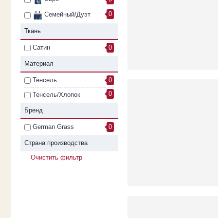
0
Семейный/Дуэт
Ткань
Сатин
0
Материал
Тенсель
0
0
Тенсель/Хлопок
Бренд
German Grass
0
Страна производства
Очистить фильтр