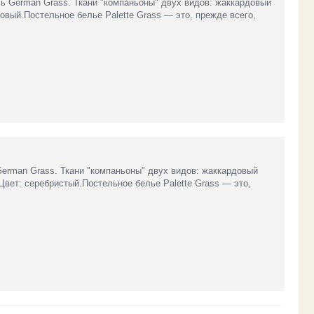
ль German Grass. Ткани "компаньоны" двух видов: жаккардовый
овый.Постельное белье Palette Grass — это, прежде всего,
 German Grass. Ткани "компаньоны" двух видов: жаккардовый
Цвет: серебристый.Постельное белье Palette Grass — это,