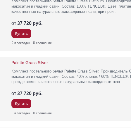
Комплект постельного белья Palette Grass Platinum. Производите
макосатин и гладкий сатин. Состав: 100% TENCEL®. Цвет: платин
качественные натуральные жаккардовые ткани, при прои..
от
37 720 руб.
Купить
в закладки
сравнение
Palette Grass Silver
Комплект постельного белья Palette Grass Silver. Производитель
макосатин и гладкий сатин. Состав: 40% хлопок / 60% TENCEL®. 
прежде всего, качественные натуральные жаккардовые ткан..
от
37 720 руб.
Купить
в закладки
сравнение