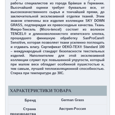
работы специалистов из города Бра́мше в Германии.
Высочайшей оценки требует буквально все, от
высококачественного сырья и тончайшей пряжи, до
заключительной эксклюзивной отделки тканей. Этим
знаком отмечены все изделия коллекции SKY DOWN
GRASS, подтверждая их превосходные качества. Ткань
Микро-Тенсель (Micro-tencel) состоит из волокон
TENCEL® и длинноволокнистого египетского хлопка,
прошедшего финишную обработку SanProCare®
Sensitive, которая позволяет ткани усиленно поглощать
и отдавать влагу. Сертификат OEKO-TEX® Standard 100
– международный стандарт безопасности текстильных
изделий. Наполнителем для этой эксклюзивной
коллекции служит пух повышенной упругости, который
при малом весе обладает особенной пушистостью и,
тем самым, лучшей теплоизоляционной способностью.
Стирка при температуре до 30С.
ХАРАКТЕРИСТИКИ ТОВАРА
Бренд
German Grass
Страна
Австрия-Россия
производства