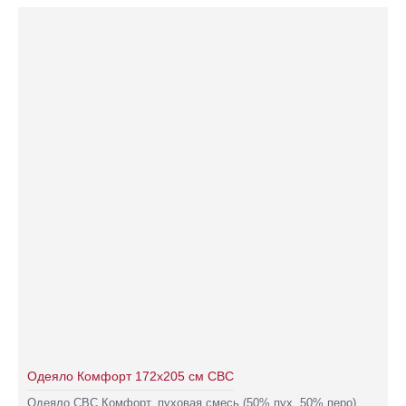
Одеяло Комфорт 172х205 см СВС
Одеяло СВС Комфорт, пуховая смесь (50% пух, 50% перо).